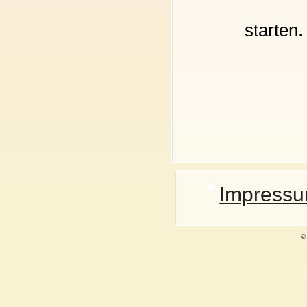
s
Impressu
©