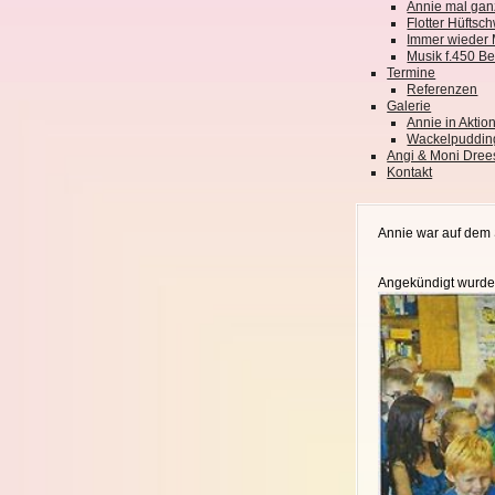
Annie mal gan
Flotter Hüfts
Immer wieder
Musik f.450 B
Termine
Referenzen
Galerie
Annie in Aktio
Wackelpuddin
Angi & Moni Dree
Kontakt
Annie war auf dem 
Angekündigt wurde 