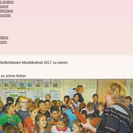
z anders
chwung
 Montags
esucher
n
gtanz
ssen
Seifenblasen Musikfestival 2017 zu sehen.
es schon früher: